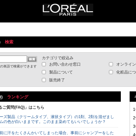
Q)
検索
カテゴリで絞込み
お問い合わせ窓口
オンライン
の単語で検索ができます
製品について
化粧品につ
販売終了
Q)
ランキング
ご質問(FAQ)」はこちら
ーズ製品（クリームタイプ、液状タイプ）の1剤、2剤を混ぜまし
ムの色が白いままです。このまま染めてもいいでしょうか？
前に汗をたくさんかいてしまった場合、事前にシャンプーをした